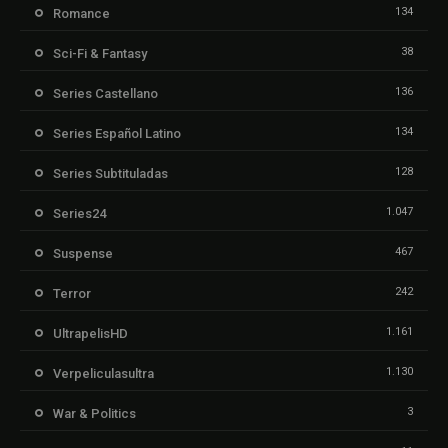
134
Romance
38
Sci-Fi & Fantasy
136
Series Castellano
134
Series Español Latino
128
Series Subtituladas
1.047
Series24
467
Suspense
242
Terror
1.161
UltrapelisHD
1.130
Verpeliculasultra
3
War & Politics