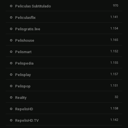
970
Peliculas Subtitulado
1.141
Peliculasflix
1.154
Pelisgratis.live
1.165
Pelishouse
1.152
Pelismart
1.155
Pelispedia
1.157
Pelisplay
1.151
Pelispop
32
Reality
1.158
RepelisHD
1.142
RepelisHD.TV