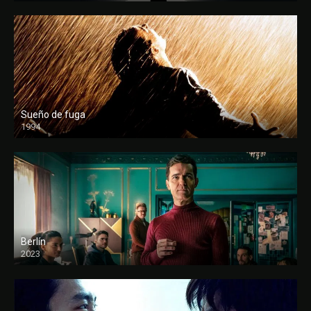
Sueño de fuga
1994
FULL HD
Berlín
2023