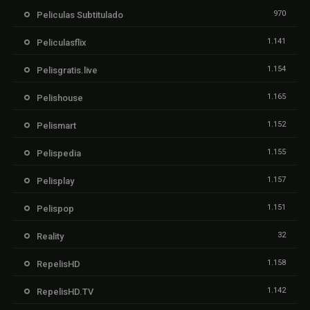
970
Peliculas Subtitulado
1.141
Peliculasflix
1.154
Pelisgratis.live
1.165
Pelishouse
1.152
Pelismart
1.155
Pelispedia
1.157
Pelisplay
1.151
Pelispop
32
Reality
1.158
RepelisHD
1.142
RepelisHD.TV