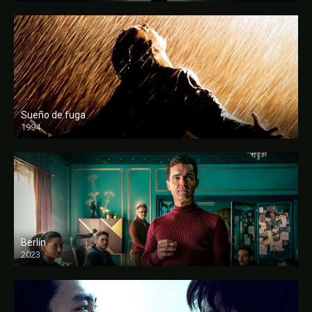
Sueño de fuga
1994
FULL HD
Berlín
2023