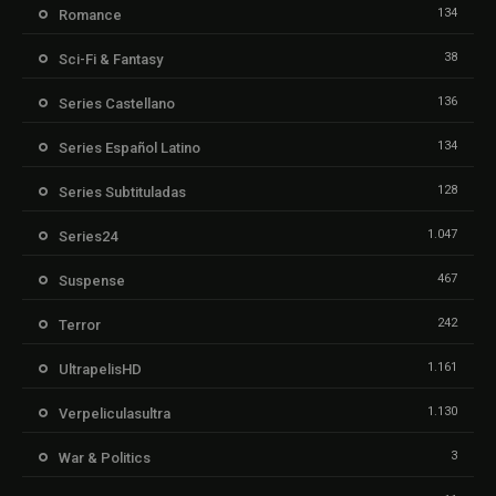
134
Romance
38
Sci-Fi & Fantasy
136
Series Castellano
134
Series Español Latino
128
Series Subtituladas
1.047
Series24
467
Suspense
242
Terror
1.161
UltrapelisHD
1.130
Verpeliculasultra
3
War & Politics