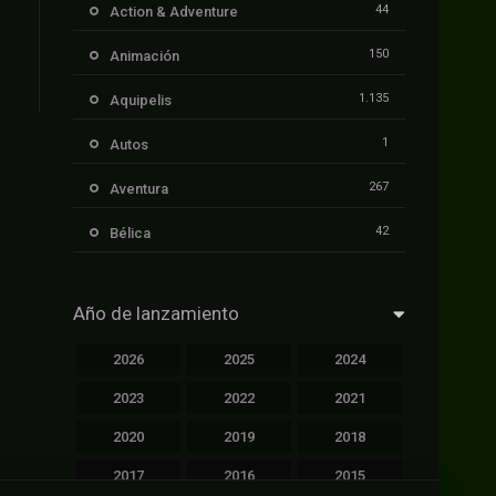
44
Action & Adventure
150
Animación
1.135
Aquipelis
1
Autos
267
Aventura
42
Bélica
239
Ciencia ficción
Año de lanzamiento
1.106
Cinecalidad
2026
2025
2024
1.139
Cinetux
2023
2022
2021
426
Comedia
2020
2019
2018
249
Crimen
2017
2016
2015