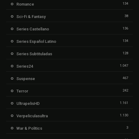
134
Romance
38
Sci-Fi & Fantasy
136
Series Castellano
134
Series Español Latino
128
Series Subtituladas
1.047
Series24
467
Suspense
242
Terror
1.161
UltrapelisHD
1.130
Verpeliculasultra
3
War & Politics