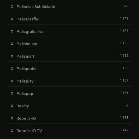
970
Peliculas Subtitulado
1.141
Peliculasflix
1.154
Pelisgratis.live
1.165
Pelishouse
1.152
Pelismart
1.155
Pelispedia
1.157
Pelisplay
1.151
Pelispop
32
Reality
1.158
RepelisHD
1.142
RepelisHD.TV