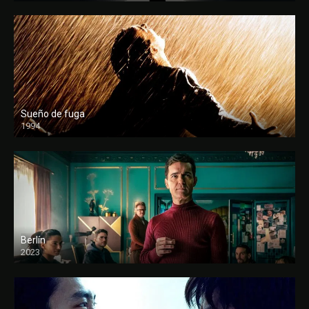
Sueño de fuga
1994
FULL HD
Berlín
2023