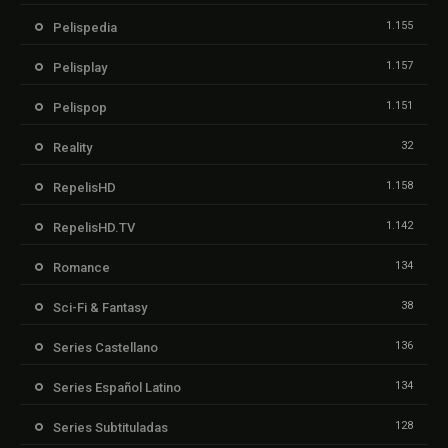
1.155
Pelispedia
1.157
Pelisplay
1.151
Pelispop
32
Reality
1.158
RepelisHD
1.142
RepelisHD.TV
134
Romance
38
Sci-Fi & Fantasy
136
Series Castellano
134
Series Español Latino
128
Series Subtituladas