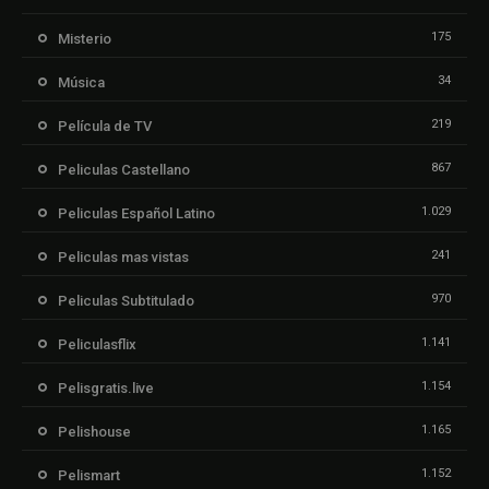
175
Misterio
34
Música
219
Película de TV
867
Peliculas Castellano
1.029
Peliculas Español Latino
241
Peliculas mas vistas
970
Peliculas Subtitulado
1.141
Peliculasflix
1.154
Pelisgratis.live
1.165
Pelishouse
1.152
Pelismart