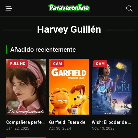
Harvey Guillén
Añadido recientemente
FULL HD
CAM
CAM
Compañera perfecta / La acompañante
Garfield: Fuera de Casa
Wish: El poder de los deseos
6.9
0
5.8
Jan. 22, 2025
Apr. 30, 2024
Nov. 13, 2023