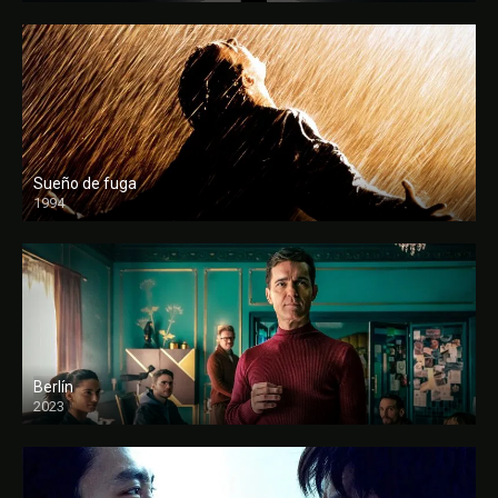
Sueño de fuga
1994
FULL HD
Berlín
2023