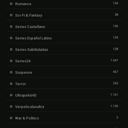
134
Romance
38
Sci-Fi & Fantasy
136
Series Castellano
134
Series Español Latino
128
Series Subtituladas
1.047
Series24
467
Suspense
242
Terror
1.161
UltrapelisHD
1.130
Verpeliculasultra
3
War & Politics