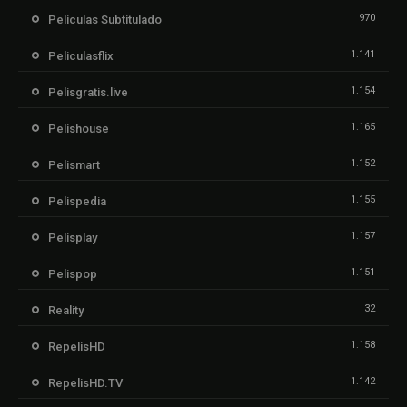
970
Peliculas Subtitulado
1.141
Peliculasflix
1.154
Pelisgratis.live
1.165
Pelishouse
1.152
Pelismart
1.155
Pelispedia
1.157
Pelisplay
1.151
Pelispop
32
Reality
1.158
RepelisHD
1.142
RepelisHD.TV