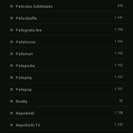
970
Peliculas Subtitulado
1.141
Peliculasflix
1.154
Pelisgratis.live
1.165
Pelishouse
1.152
Pelismart
1.155
Pelispedia
1.157
Pelisplay
1.151
Pelispop
32
Reality
1.158
RepelisHD
1.142
RepelisHD.TV