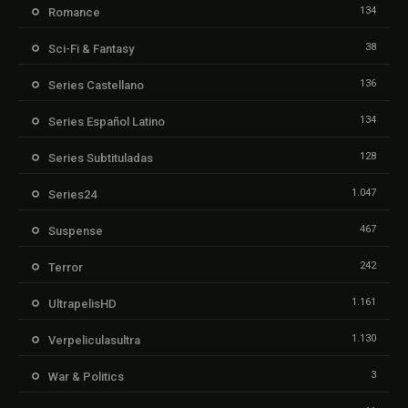
134
Romance
38
Sci-Fi & Fantasy
136
Series Castellano
134
Series Español Latino
128
Series Subtituladas
1.047
Series24
467
Suspense
242
Terror
1.161
UltrapelisHD
1.130
Verpeliculasultra
3
War & Politics