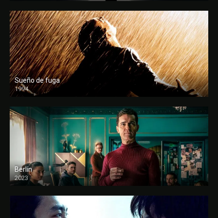
Sueño de fuga
1994
FULL HD
Berlín
2023