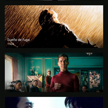
Sueño de fuga
1994
FULL HD
Berlín
2023