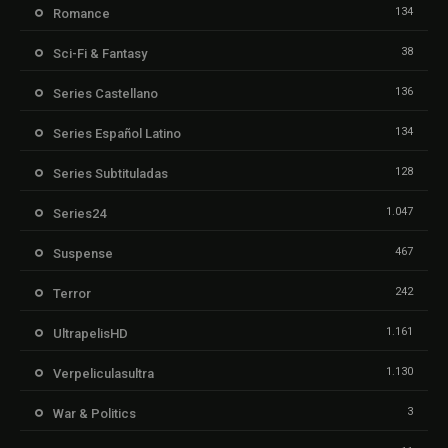
134
Romance
38
Sci-Fi & Fantasy
136
Series Castellano
134
Series Español Latino
128
Series Subtituladas
1.047
Series24
467
Suspense
242
Terror
1.161
UltrapelisHD
1.130
Verpeliculasultra
3
War & Politics