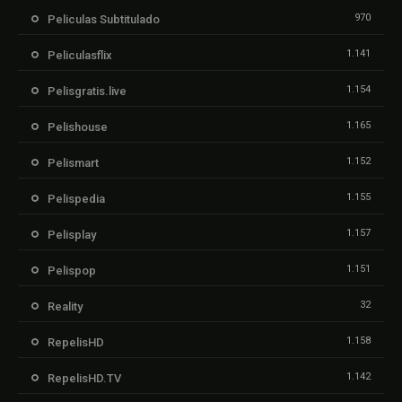
970
Peliculas Subtitulado
1.141
Peliculasflix
1.154
Pelisgratis.live
1.165
Pelishouse
1.152
Pelismart
1.155
Pelispedia
1.157
Pelisplay
1.151
Pelispop
32
Reality
1.158
RepelisHD
1.142
RepelisHD.TV