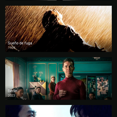
Sueño de fuga
1994
FULL HD
Berlín
2023