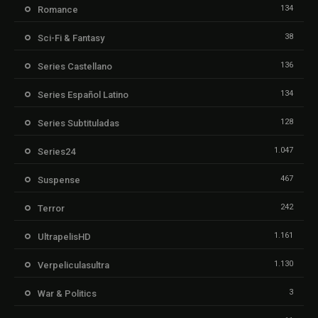
134
Romance
38
Sci-Fi & Fantasy
136
Series Castellano
134
Series Español Latino
128
Series Subtituladas
1.047
Series24
467
Suspense
242
Terror
1.161
UltrapelisHD
1.130
Verpeliculasultra
3
War & Politics