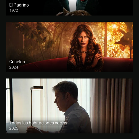
El Padrino
1972
FULL HD
Griselda
2024
Todas las habitaciones vacías
2025
FULL HD