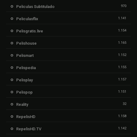
970
Peliculas Subtitulado
1.141
Peliculasflix
1.154
Pelisgratis.live
1.165
Pelishouse
1.152
Pelismart
1.155
Pelispedia
1.157
Pelisplay
1.151
Pelispop
32
Reality
1.158
RepelisHD
1.142
RepelisHD.TV