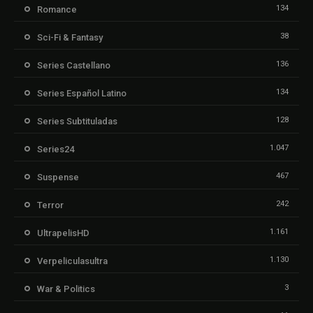
134
Romance
38
Sci-Fi & Fantasy
136
Series Castellano
134
Series Español Latino
128
Series Subtituladas
1.047
Series24
467
Suspense
242
Terror
1.161
UltrapelisHD
1.130
Verpeliculasultra
3
War & Politics