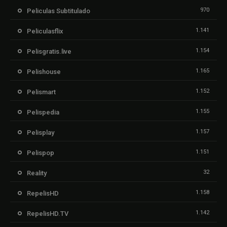
970
Peliculas Subtitulado
1.141
Peliculasflix
1.154
Pelisgratis.live
1.165
Pelishouse
1.152
Pelismart
1.155
Pelispedia
1.157
Pelisplay
1.151
Pelispop
32
Reality
1.158
RepelisHD
1.142
RepelisHD.TV