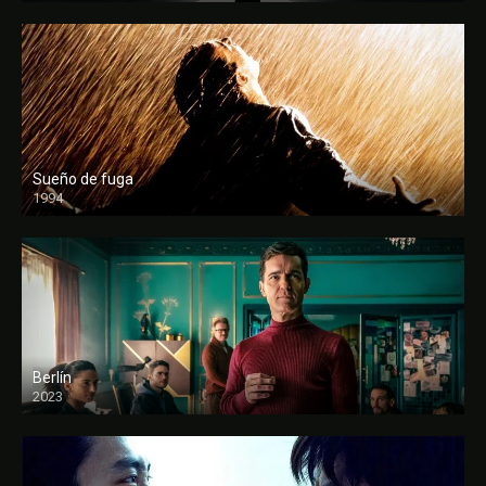
Sueño de fuga
1994
FULL HD
Berlín
2023