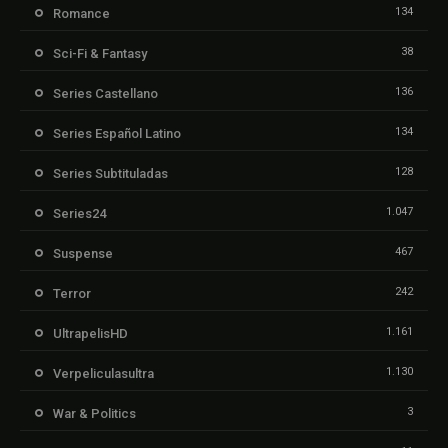
134
Romance
38
Sci-Fi & Fantasy
136
Series Castellano
134
Series Español Latino
128
Series Subtituladas
1.047
Series24
467
Suspense
242
Terror
1.161
UltrapelisHD
1.130
Verpeliculasultra
3
War & Politics