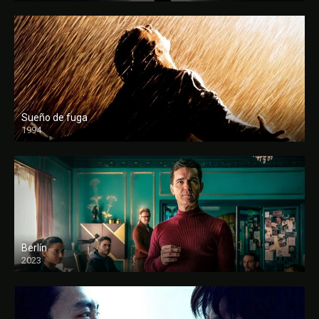
Sueño de fuga
1994
FULL HD
Berlín
2023