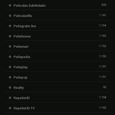
970
Peliculas Subtitulado
1.141
Peliculasflix
1.154
Pelisgratis.live
1.165
Pelishouse
1.152
Pelismart
1.155
Pelispedia
1.157
Pelisplay
1.151
Pelispop
32
Reality
1.158
RepelisHD
1.142
RepelisHD.TV