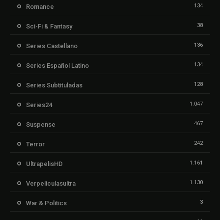
134
Romance
38
Sci-Fi & Fantasy
136
Series Castellano
134
Series Español Latino
128
Series Subtituladas
1.047
Series24
467
Suspense
242
Terror
1.161
UltrapelisHD
1.130
Verpeliculasultra
3
War & Politics