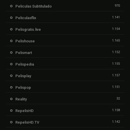
970
Peliculas Subtitulado
1.141
Peliculasflix
1.154
Pelisgratis.live
1.165
Pelishouse
1.152
Pelismart
1.155
Pelispedia
1.157
Pelisplay
1.151
Pelispop
32
Reality
1.158
RepelisHD
1.142
RepelisHD.TV