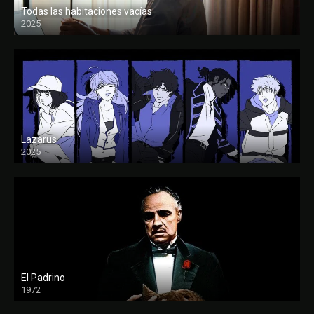
Todas las habitaciones vacías
2025
FULL HD
Lazarus
2025
El Padrino
1972
FULL HD