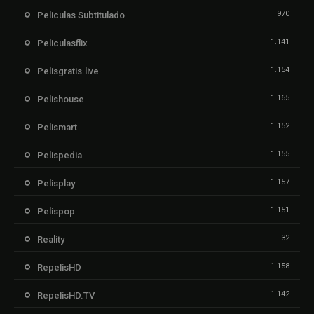
970
Peliculas Subtitulado
1.141
Peliculasflix
1.154
Pelisgratis.live
1.165
Pelishouse
1.152
Pelismart
1.155
Pelispedia
1.157
Pelisplay
1.151
Pelispop
32
Reality
1.158
RepelisHD
1.142
RepelisHD.TV