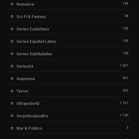
134
Romance
38
Sci-Fi & Fantasy
136
Series Castellano
134
Series Español Latino
128
Series Subtituladas
1.047
Series24
467
Suspense
242
Terror
1.161
UltrapelisHD
1.130
Verpeliculasultra
3
War & Politics