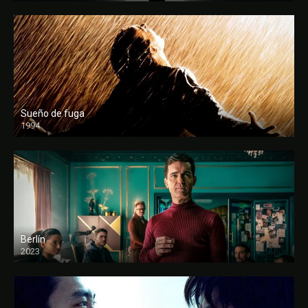
Sueño de fuga
1994
FULL HD
Berlín
2023