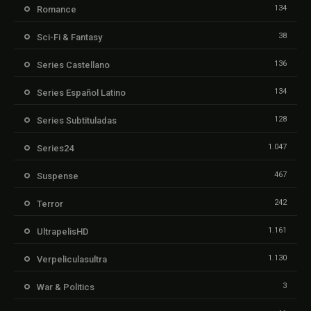
134
Romance
38
Sci-Fi & Fantasy
136
Series Castellano
134
Series Español Latino
128
Series Subtituladas
1.047
Series24
467
Suspense
242
Terror
1.161
UltrapelisHD
1.130
Verpeliculasultra
3
War & Politics