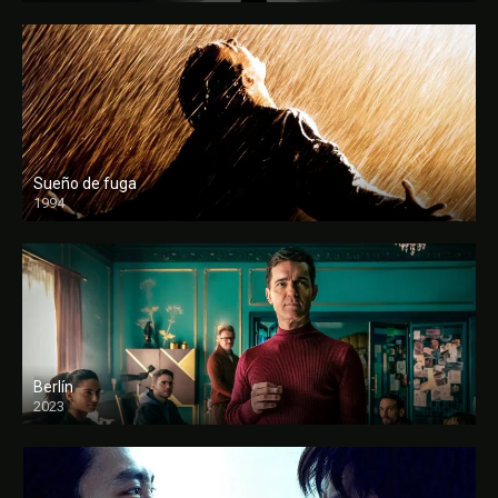
Sueño de fuga
1994
FULL HD
Berlín
2023