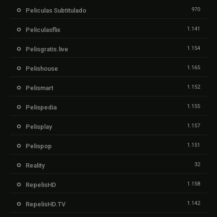
970
Peliculas Subtitulado
1.141
Peliculasflix
1.154
Pelisgratis.live
1.165
Pelishouse
1.152
Pelismart
1.155
Pelispedia
1.157
Pelisplay
1.151
Pelispop
32
Reality
1.158
RepelisHD
1.142
RepelisHD.TV