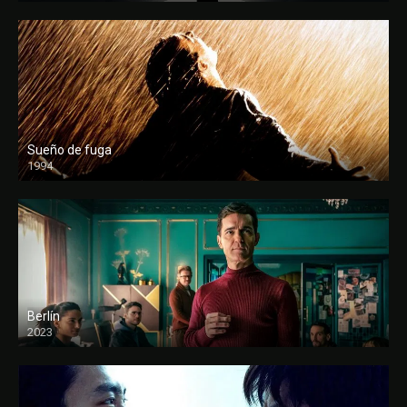
Sueño de fuga
1994
FULL HD
Berlín
2023