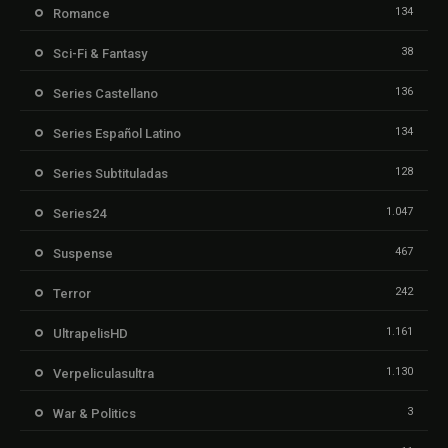
134
Romance
38
Sci-Fi & Fantasy
136
Series Castellano
134
Series Español Latino
128
Series Subtituladas
1.047
Series24
467
Suspense
242
Terror
1.161
UltrapelisHD
1.130
Verpeliculasultra
3
War & Politics