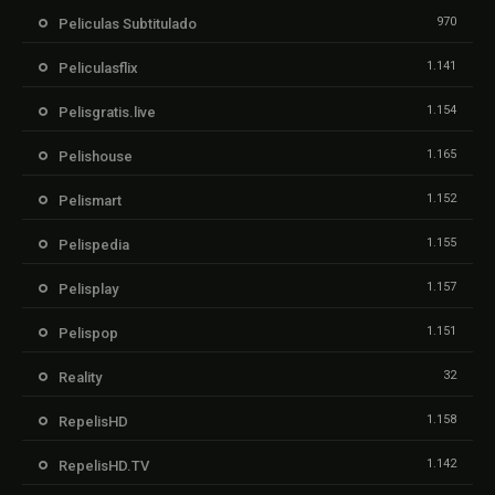
970
Peliculas Subtitulado
1.141
Peliculasflix
1.154
Pelisgratis.live
1.165
Pelishouse
1.152
Pelismart
1.155
Pelispedia
1.157
Pelisplay
1.151
Pelispop
32
Reality
1.158
RepelisHD
1.142
RepelisHD.TV