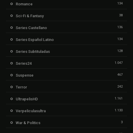
134
Romance
38
Sci-Fi & Fantasy
136
Series Castellano
134
Series Español Latino
128
Series Subtituladas
1.047
Series24
467
Suspense
242
Terror
1.161
UltrapelisHD
1.130
Verpeliculasultra
3
War & Politics