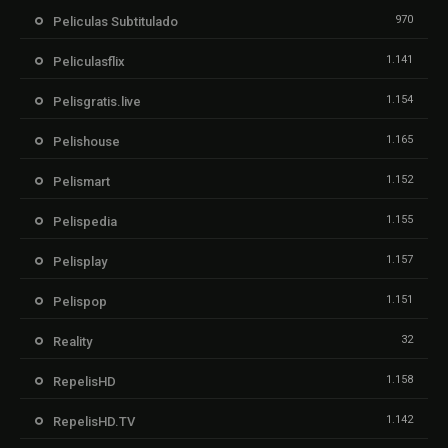
970
Peliculas Subtitulado
1.141
Peliculasflix
1.154
Pelisgratis.live
1.165
Pelishouse
1.152
Pelismart
1.155
Pelispedia
1.157
Pelisplay
1.151
Pelispop
32
Reality
1.158
RepelisHD
1.142
RepelisHD.TV