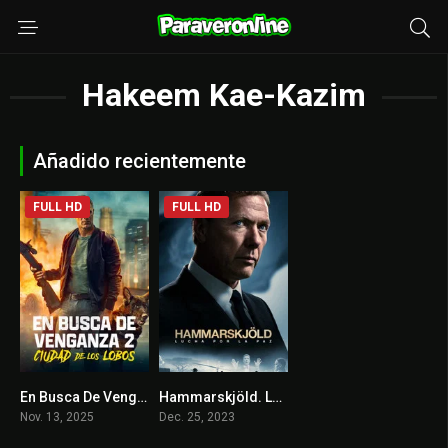
Hakeem Kae-Kazim
Añadido recientemente
FULL HD
FULL HD
En Busca De Venganza 2: Ciudad De Lobos
Hammarskjöld. Lucha por la paz
4.6
6.6
Nov. 13, 2025
Dec. 25, 2023