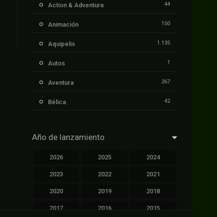
44
Action & Adventure
150
Animación
1.135
Aquipelis
1
Autos
267
Aventura
42
Bélica
239
Ciencia ficción
Año de lanzamiento
1.106
Cinecalidad
2026
2025
2024
1.139
Cinetux
2023
2022
2021
426
Comedia
2020
2019
2018
249
Crimen
2017
2016
2015