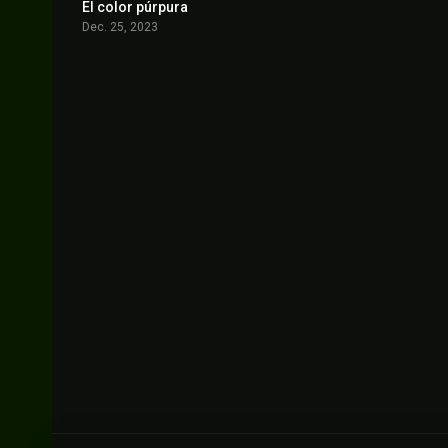
El color púrpura
7.6
Dec. 25, 2023