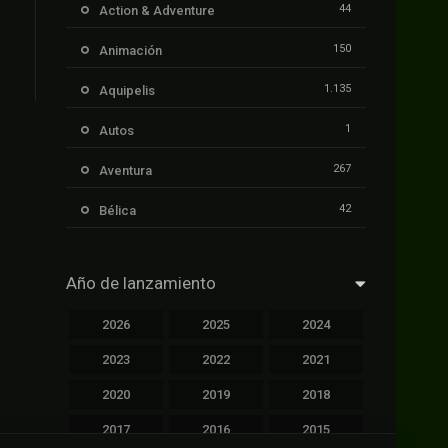
44
Action & Adventure
150
Animación
1.135
Aquipelis
1
Autos
267
Aventura
42
Bélica
239
Ciencia ficción
Año de lanzamiento
1.106
Cinecalidad
2026
2025
2024
1.139
Cinetux
2023
2022
2021
426
Comedia
2020
2019
2018
249
Crimen
2017
2016
2015