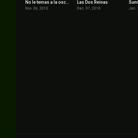
No le temas a la oscuridad
Las Dos Reinas
Sunr
5.5
6.3
Nov. 06, 2010
Dec. 07, 2018
Jan. 