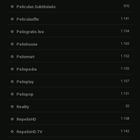
970
Peliculas Subtitulado
1.141
Peliculasflix
1.154
Pelisgratis.live
1.165
Pelishouse
1.152
Pelismart
1.155
Pelispedia
1.157
Pelisplay
1.151
Pelispop
32
Reality
1.158
RepelisHD
1.142
RepelisHD.TV