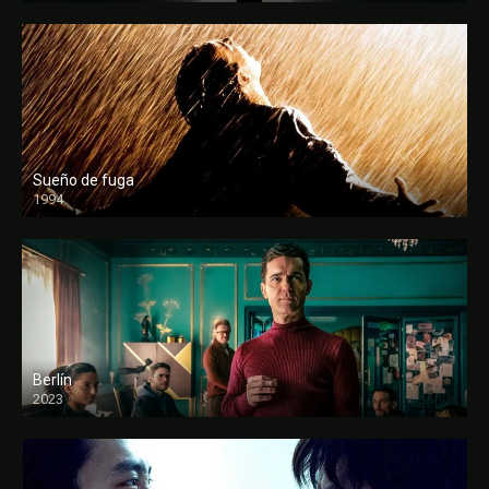
Sueño de fuga
1994
FULL HD
Berlín
2023