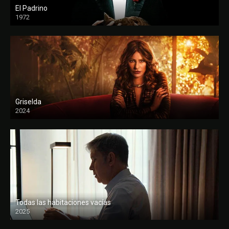
El Padrino
1972
FULL HD
Griselda
2024
Todas las habitaciones vacías
2025
FULL HD