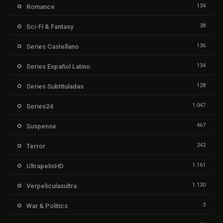
134
Romance
38
Sci-Fi & Fantasy
136
Series Castellano
134
Series Español Latino
128
Series Subtituladas
1.047
Series24
467
Suspense
242
Terror
1.161
UltrapelisHD
1.130
Verpeliculasultra
3
War & Politics