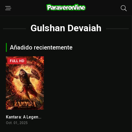
Gulshan Devaiah
Añadido recientemente
FULL HD
Kantara: A Legend – Chapter 1 / ಕಾಂತಾರ: ಅಧ್ಯಾಯ – ೧
8.3
Oct. 01, 2025