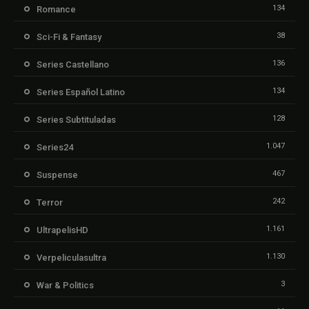
134
Romance
38
Sci-Fi & Fantasy
136
Series Castellano
134
Series Español Latino
128
Series Subtituladas
1.047
Series24
467
Suspense
242
Terror
1.161
UltrapelisHD
1.130
Verpeliculasultra
3
War & Politics