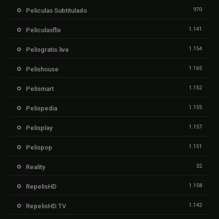
970
Peliculas Subtitulado
1.141
Peliculasflix
1.154
Pelisgratis.live
1.165
Pelishouse
1.152
Pelismart
1.155
Pelispedia
1.157
Pelisplay
1.151
Pelispop
32
Reality
1.158
RepelisHD
1.142
RepelisHD.TV