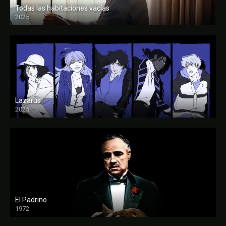
Todas las habitaciones vacías
2025
FULL HD
Lazarus
2025
El Padrino
1972
FULL HD