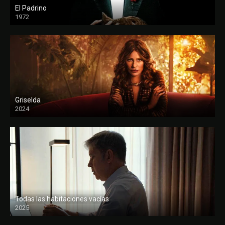
El Padrino
1972
FULL HD
Griselda
2024
Todas las habitaciones vacías
2025
FULL HD