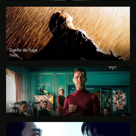
Sueño de fuga
1994
FULL HD
Berlín
2023