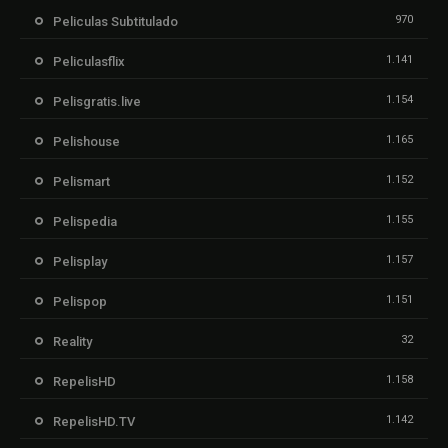
970
Peliculas Subtitulado
1.141
Peliculasflix
1.154
Pelisgratis.live
1.165
Pelishouse
1.152
Pelismart
1.155
Pelispedia
1.157
Pelisplay
1.151
Pelispop
32
Reality
1.158
RepelisHD
1.142
RepelisHD.TV