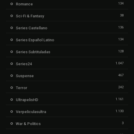
134
Romance
38
Sci-Fi & Fantasy
136
Series Castellano
134
Series Español Latino
128
Series Subtituladas
1.047
Series24
467
Suspense
242
Terror
1.161
UltrapelisHD
1.130
Verpeliculasultra
3
War & Politics