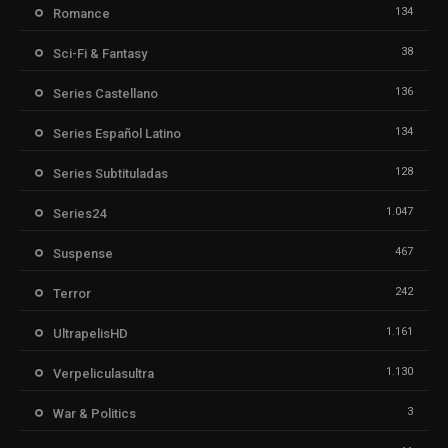
134
Romance
38
Sci-Fi & Fantasy
136
Series Castellano
134
Series Español Latino
128
Series Subtituladas
1.047
Series24
467
Suspense
242
Terror
1.161
UltrapelisHD
1.130
Verpeliculasultra
3
War & Politics