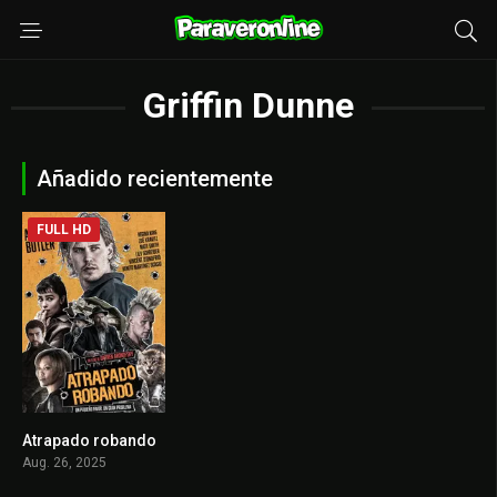
Griffin Dunne
Añadido recientemente
FULL HD
Atrapado robando
7
Aug. 26, 2025