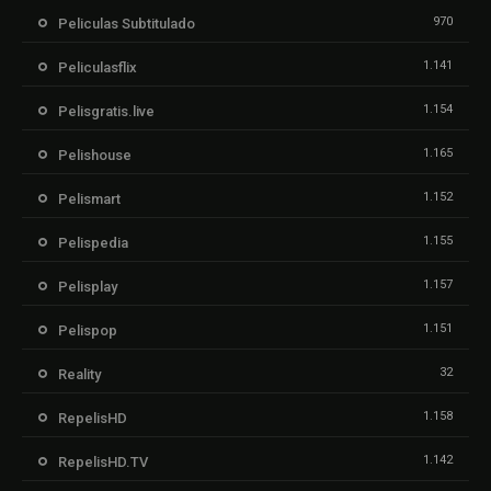
970
Peliculas Subtitulado
1.141
Peliculasflix
1.154
Pelisgratis.live
1.165
Pelishouse
1.152
Pelismart
1.155
Pelispedia
1.157
Pelisplay
1.151
Pelispop
32
Reality
1.158
RepelisHD
1.142
RepelisHD.TV