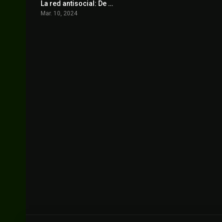
La red antisocial: De los memes al caos
6.3
Mar. 10, 2024