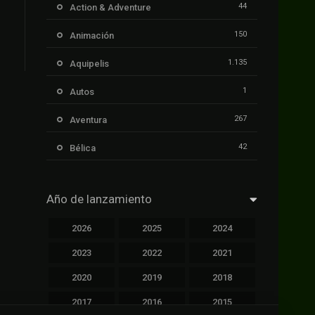
44
Action & Adventure
150
Animación
1.135
Aquipelis
1
Autos
267
Aventura
42
Bélica
239
Ciencia ficción
Año de lanzamiento
1.106
Cinecalidad
2026
2025
2024
1.139
Cinetux
2023
2022
2021
426
Comedia
2020
2019
2018
249
Crimen
2017
2016
2015