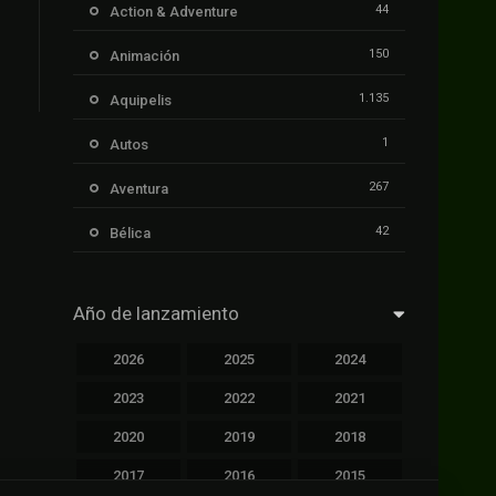
44
Action & Adventure
150
Animación
1.135
Aquipelis
1
Autos
267
Aventura
42
Bélica
239
Ciencia ficción
Año de lanzamiento
1.106
Cinecalidad
2026
2025
2024
1.139
Cinetux
2023
2022
2021
426
Comedia
2020
2019
2018
249
Crimen
2017
2016
2015