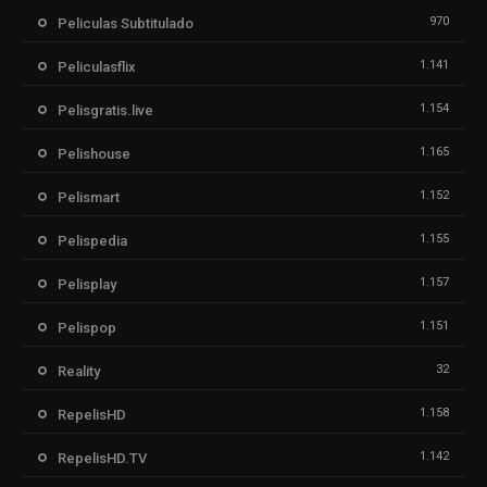
970
Peliculas Subtitulado
1.141
Peliculasflix
1.154
Pelisgratis.live
1.165
Pelishouse
1.152
Pelismart
1.155
Pelispedia
1.157
Pelisplay
1.151
Pelispop
32
Reality
1.158
RepelisHD
1.142
RepelisHD.TV