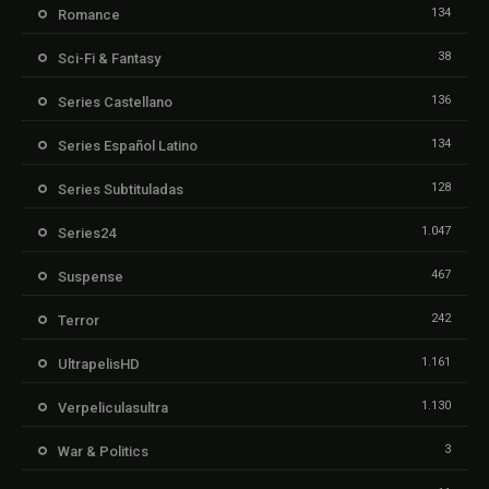
134
Romance
38
Sci-Fi & Fantasy
136
Series Castellano
134
Series Español Latino
128
Series Subtituladas
1.047
Series24
467
Suspense
242
Terror
1.161
UltrapelisHD
1.130
Verpeliculasultra
3
War & Politics