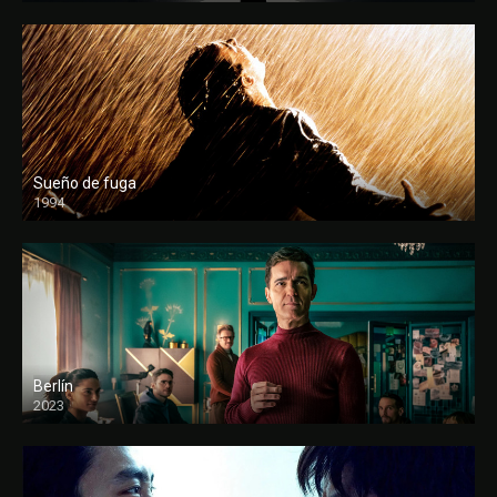
Sueño de fuga
1994
FULL HD
Berlín
2023