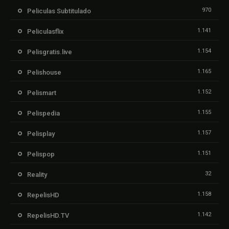
970
Peliculas Subtitulado
1.141
Peliculasflix
1.154
Pelisgratis.live
1.165
Pelishouse
1.152
Pelismart
1.155
Pelispedia
1.157
Pelisplay
1.151
Pelispop
32
Reality
1.158
RepelisHD
1.142
RepelisHD.TV