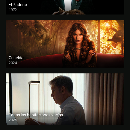
El Padrino
1972
FULL HD
Griselda
2024
Todas las habitaciones vacías
2025
FULL HD