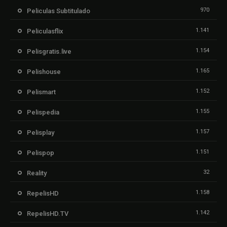
970
Peliculas Subtitulado
1.141
Peliculasflix
1.154
Pelisgratis.live
1.165
Pelishouse
1.152
Pelismart
1.155
Pelispedia
1.157
Pelisplay
1.151
Pelispop
32
Reality
1.158
RepelisHD
1.142
RepelisHD.TV