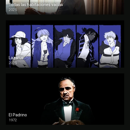
Todas las habitaciones vacías
2025
FULL HD
Lazarus
2025
El Padrino
1972
FULL HD