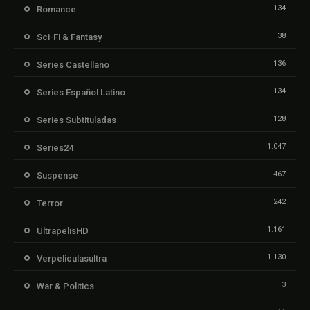
134
Romance
38
Sci-Fi & Fantasy
136
Series Castellano
134
Series Español Latino
128
Series Subtituladas
1.047
Series24
467
Suspense
242
Terror
1.161
UltrapelisHD
1.130
Verpeliculasultra
3
War & Politics