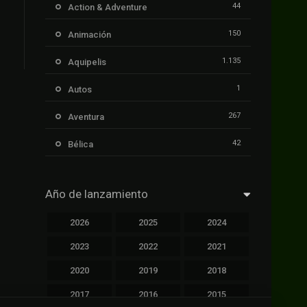
44
Action & Adventure
150
Animación
1.135
Aquipelis
1
Autos
267
Aventura
42
Bélica
239
Ciencia ficción
Año de lanzamiento
1.106
Cinecalidad
2026
2025
2024
1.139
Cinetux
2023
2022
2021
426
Comedia
2020
2019
2018
249
Crimen
2017
2016
2015