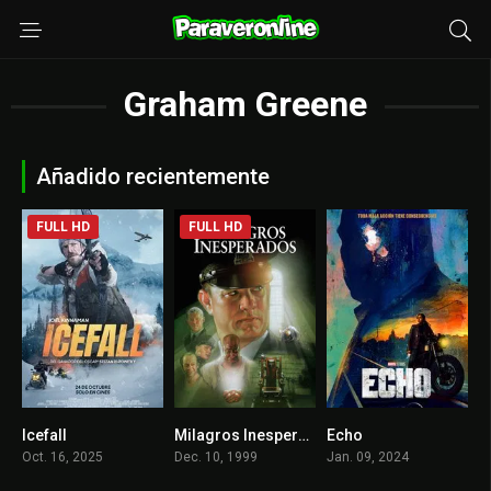
Graham Greene
Añadido recientemente
FULL HD
FULL HD
Icefall
Milagros Inesperados
Echo
5.1
8.6
7
Oct. 16, 2025
Dec. 10, 1999
Jan. 09, 2024