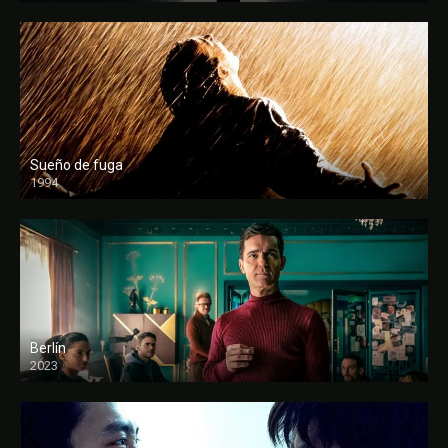
Sueño de fuga
1994
FULL HD
Berlín
2023