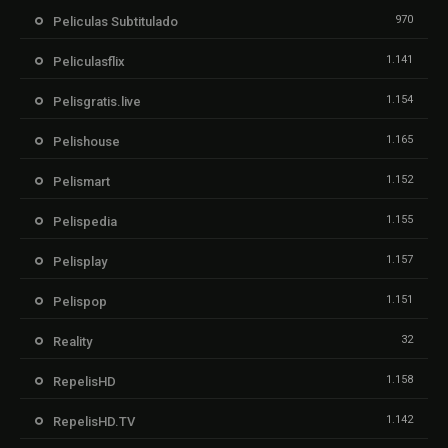
970
Peliculas Subtitulado
1.141
Peliculasflix
1.154
Pelisgratis.live
1.165
Pelishouse
1.152
Pelismart
1.155
Pelispedia
1.157
Pelisplay
1.151
Pelispop
32
Reality
1.158
RepelisHD
1.142
RepelisHD.TV