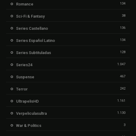
134
Romance
38
Sci-Fi & Fantasy
136
Series Castellano
134
Series Español Latino
128
Series Subtituladas
1.047
Series24
467
Suspense
242
Terror
1.161
UltrapelisHD
1.130
Verpeliculasultra
3
War & Politics