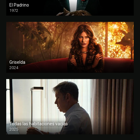
El Padrino
1972
FULL HD
Griselda
2024
Todas las habitaciones vacías
2025
FULL HD