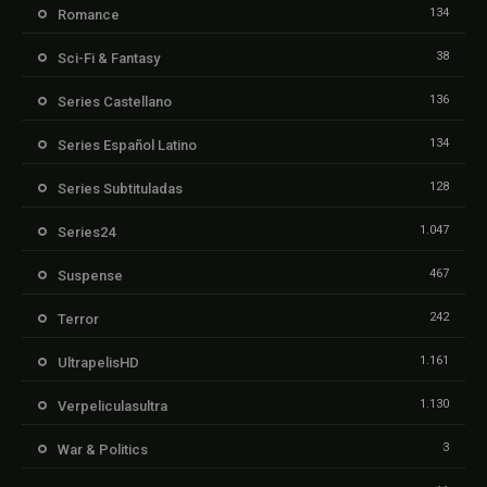
134
Romance
38
Sci-Fi & Fantasy
136
Series Castellano
134
Series Español Latino
128
Series Subtituladas
1.047
Series24
467
Suspense
242
Terror
1.161
UltrapelisHD
1.130
Verpeliculasultra
3
War & Politics