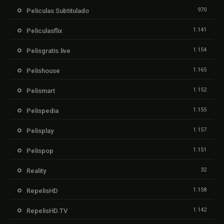
970
Peliculas Subtitulado
1.141
Peliculasflix
1.154
Pelisgratis.live
1.165
Pelishouse
1.152
Pelismart
1.155
Pelispedia
1.157
Pelisplay
1.151
Pelispop
32
Reality
1.158
RepelisHD
1.142
RepelisHD.TV