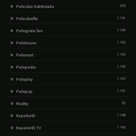
970
Peliculas Subtitulado
1.141
Peliculasflix
1.154
Pelisgratis.live
1.165
Pelishouse
1.152
Pelismart
1.155
Pelispedia
1.157
Pelisplay
1.151
Pelispop
32
Reality
1.158
RepelisHD
1.142
RepelisHD.TV