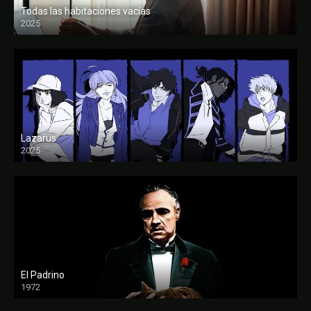
Todas las habitaciones vacías
2025
FULL HD
Lazarus
2025
El Padrino
1972
FULL HD