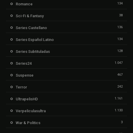
134
Romance
38
Sci-Fi & Fantasy
136
Series Castellano
134
Series Español Latino
128
Series Subtituladas
1.047
Series24
467
Suspense
242
Terror
1.161
UltrapelisHD
1.130
Verpeliculasultra
3
War & Politics