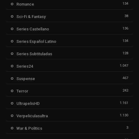
134
Romance
38
Sci-Fi & Fantasy
136
Series Castellano
134
Series Español Latino
128
Series Subtituladas
1.047
Series24
467
Suspense
242
Terror
1.161
UltrapelisHD
1.130
Verpeliculasultra
3
War & Politics