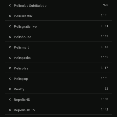
970
Peliculas Subtitulado
1.141
Peliculasflix
1.154
Pelisgratis.live
1.165
Pelishouse
1.152
Pelismart
1.155
Pelispedia
1.157
Pelisplay
1.151
Pelispop
32
Reality
1.158
RepelisHD
1.142
RepelisHD.TV