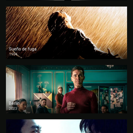
Sueño de fuga
1994
FULL HD
Berlín
2023