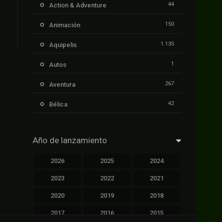
44
Action & Adventure
150
Animación
1.135
Aquipelis
1
Autos
267
Aventura
42
Bélica
239
Ciencia ficción
Año de lanzamiento
1.106
Cinecalidad
2026
2025
2024
1.139
Cinetux
2023
2022
2021
426
Comedia
2020
2019
2018
249
Crimen
2017
2016
2015