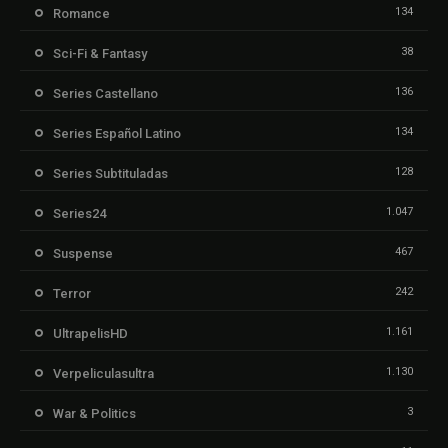
134
Romance
38
Sci-Fi & Fantasy
136
Series Castellano
134
Series Español Latino
128
Series Subtituladas
1.047
Series24
467
Suspense
242
Terror
1.161
UltrapelisHD
1.130
Verpeliculasultra
3
War & Politics