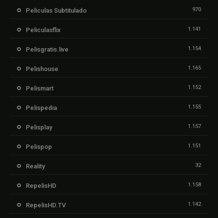
970
Peliculas Subtitulado
1.141
Peliculasflix
1.154
Pelisgratis.live
1.165
Pelishouse
1.152
Pelismart
1.155
Pelispedia
1.157
Pelisplay
1.151
Pelispop
32
Reality
1.158
RepelisHD
1.142
RepelisHD.TV