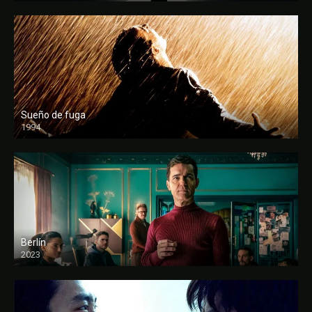
Sueño de fuga
1994
FULL HD
Berlín
2023