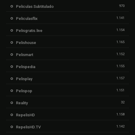
970
Peliculas Subtitulado
1.141
Peliculasflix
1.154
Pelisgratis.live
1.165
Pelishouse
1.152
Pelismart
1.155
Pelispedia
1.157
Pelisplay
1.151
Pelispop
32
Reality
1.158
RepelisHD
1.142
RepelisHD.TV