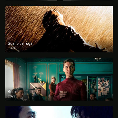
Sueño de fuga
1994
FULL HD
Berlín
2023