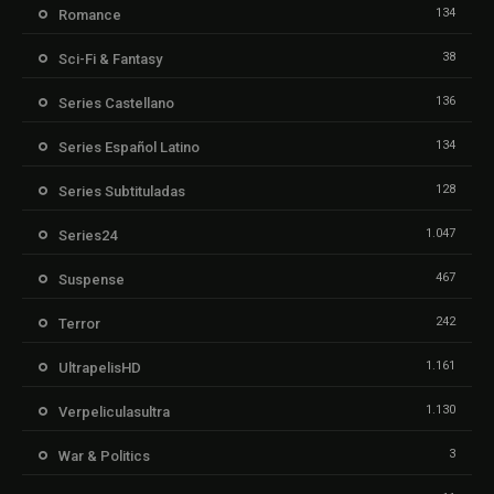
134
Romance
38
Sci-Fi & Fantasy
136
Series Castellano
134
Series Español Latino
128
Series Subtituladas
1.047
Series24
467
Suspense
242
Terror
1.161
UltrapelisHD
1.130
Verpeliculasultra
3
War & Politics