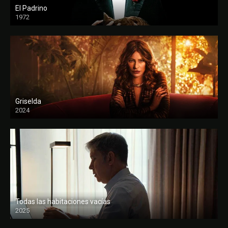
El Padrino
1972
FULL HD
Griselda
2024
Todas las habitaciones vacías
2025
FULL HD