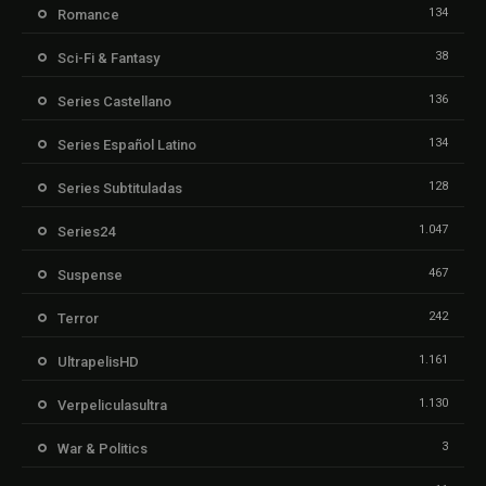
134
Romance
38
Sci-Fi & Fantasy
136
Series Castellano
134
Series Español Latino
128
Series Subtituladas
1.047
Series24
467
Suspense
242
Terror
1.161
UltrapelisHD
1.130
Verpeliculasultra
3
War & Politics