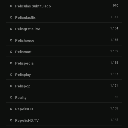
970
Peliculas Subtitulado
1.141
Peliculasflix
1.154
Pelisgratis.live
1.165
Pelishouse
1.152
Pelismart
1.155
Pelispedia
1.157
Pelisplay
1.151
Pelispop
32
Reality
1.158
RepelisHD
1.142
RepelisHD.TV