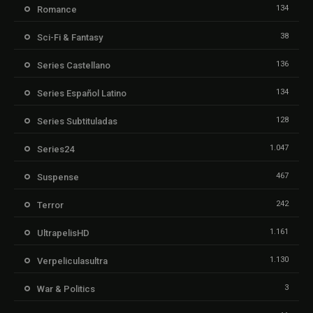
134
Romance
38
Sci-Fi & Fantasy
136
Series Castellano
134
Series Español Latino
128
Series Subtituladas
1.047
Series24
467
Suspense
242
Terror
1.161
UltrapelisHD
1.130
Verpeliculasultra
3
War & Politics