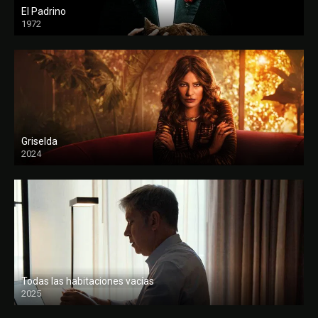
El Padrino
1972
FULL HD
Griselda
2024
Todas las habitaciones vacías
2025
FULL HD