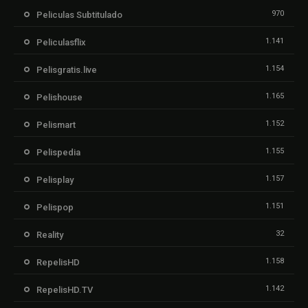
970
Peliculas Subtitulado
1.141
Peliculasflix
1.154
Pelisgratis.live
1.165
Pelishouse
1.152
Pelismart
1.155
Pelispedia
1.157
Pelisplay
1.151
Pelispop
32
Reality
1.158
RepelisHD
1.142
RepelisHD.TV