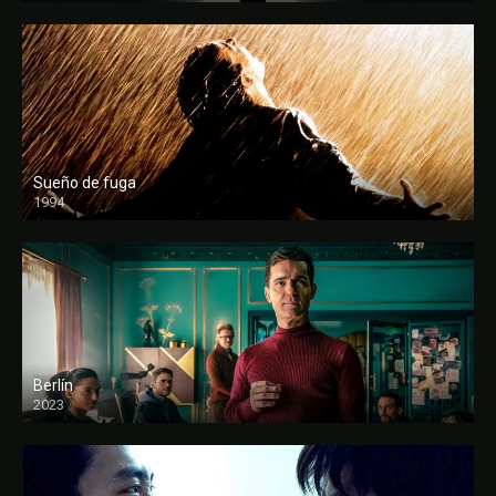
Sueño de fuga
1994
FULL HD
Berlín
2023