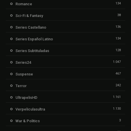
134
Romance
38
Sci-Fi & Fantasy
136
Series Castellano
134
Series Español Latino
128
Series Subtituladas
1.047
Series24
467
Suspense
242
Terror
1.161
UltrapelisHD
1.130
Verpeliculasultra
3
War & Politics