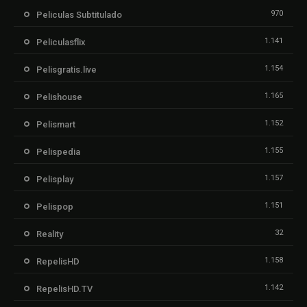
970
Peliculas Subtitulado
1.141
Peliculasflix
1.154
Pelisgratis.live
1.165
Pelishouse
1.152
Pelismart
1.155
Pelispedia
1.157
Pelisplay
1.151
Pelispop
32
Reality
1.158
RepelisHD
1.142
RepelisHD.TV