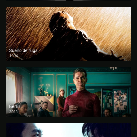
Sueño de fuga
1994
FULL HD
Berlín
2023