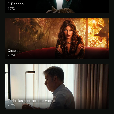
El Padrino
1972
FULL HD
Griselda
2024
Todas las habitaciones vacías
2025
FULL HD