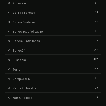
134
Romance
38
Sci-Fi & Fantasy
136
Series Castellano
134
Series Español Latino
128
Series Subtituladas
1.047
Series24
467
Suspense
242
Terror
1.161
UltrapelisHD
1.130
Verpeliculasultra
3
War & Politics