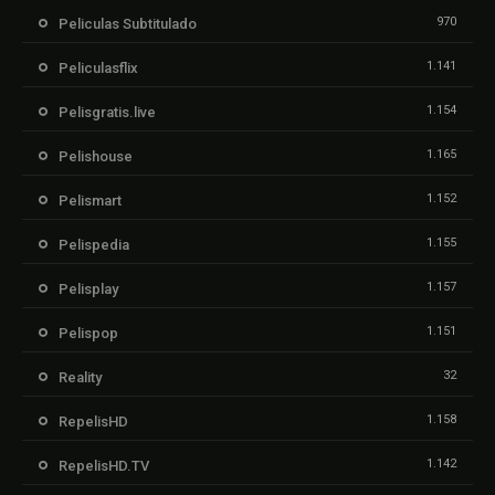
970
Peliculas Subtitulado
1.141
Peliculasflix
1.154
Pelisgratis.live
1.165
Pelishouse
1.152
Pelismart
1.155
Pelispedia
1.157
Pelisplay
1.151
Pelispop
32
Reality
1.158
RepelisHD
1.142
RepelisHD.TV