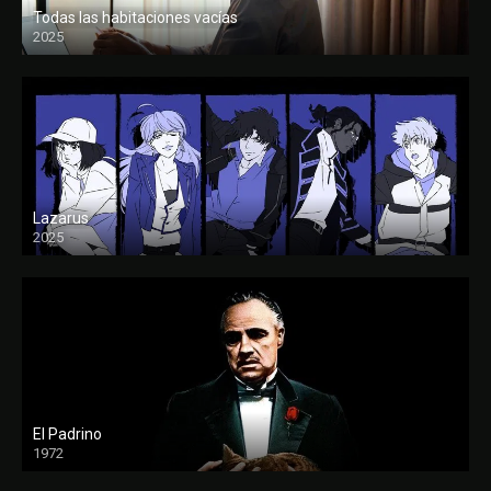
Todas las habitaciones vacías
2025
FULL HD
Lazarus
2025
El Padrino
1972
FULL HD