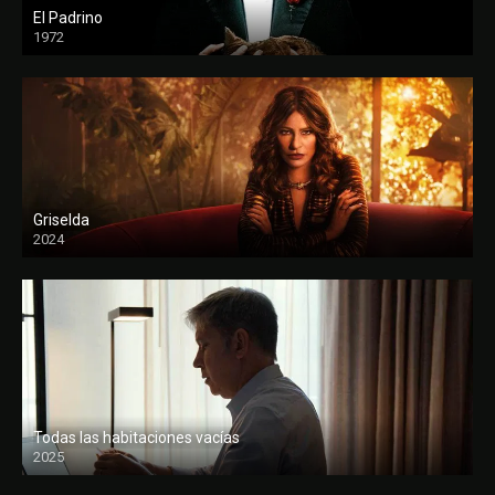
El Padrino
1972
FULL HD
Griselda
2024
Todas las habitaciones vacías
2025
FULL HD