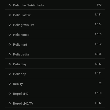
970
Peliculas Subtitulado
1.141
Peliculasflix
1.154
Pelisgratis.live
1.165
Pelishouse
1.152
Pelismart
1.155
Pelispedia
1.157
Pelisplay
1.151
Pelispop
32
Reality
1.158
RepelisHD
1.142
RepelisHD.TV