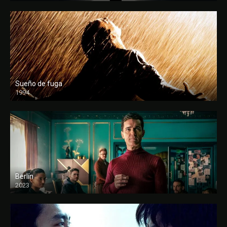
Sueño de fuga
1994
FULL HD
Berlín
2023