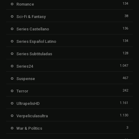
134
Romance
38
Sci-Fi & Fantasy
136
Series Castellano
134
Series Español Latino
128
Series Subtituladas
1.047
Series24
467
Suspense
242
Terror
1.161
UltrapelisHD
1.130
Verpeliculasultra
3
War & Politics