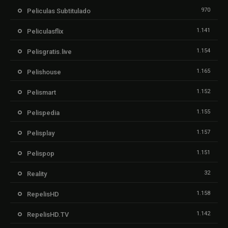
970
Peliculas Subtitulado
1.141
Peliculasflix
1.154
Pelisgratis.live
1.165
Pelishouse
1.152
Pelismart
1.155
Pelispedia
1.157
Pelisplay
1.151
Pelispop
32
Reality
1.158
RepelisHD
1.142
RepelisHD.TV