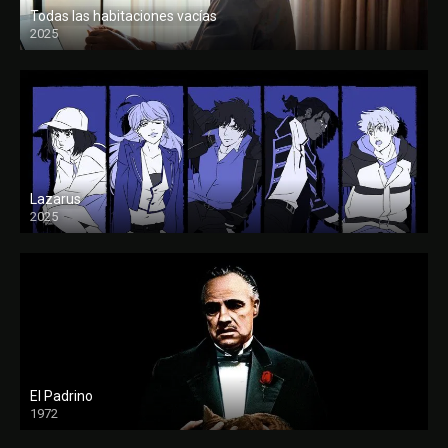
Todas las habitaciones vacías
2025
FULL HD
Lazarus
2025
El Padrino
1972
FULL HD