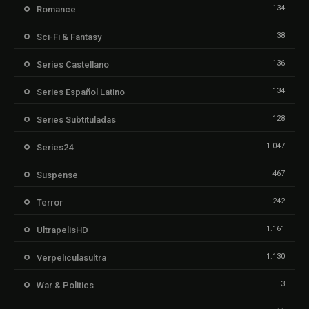
134
Romance
38
Sci-Fi & Fantasy
136
Series Castellano
134
Series Español Latino
128
Series Subtituladas
1.047
Series24
467
Suspense
242
Terror
1.161
UltrapelisHD
1.130
Verpeliculasultra
3
War & Politics