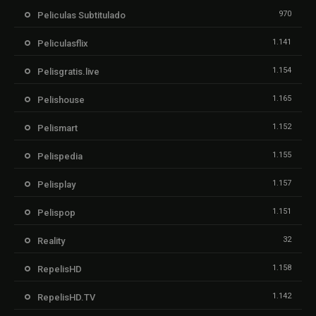
970
Peliculas Subtitulado
1.141
Peliculasflix
1.154
Pelisgratis.live
1.165
Pelishouse
1.152
Pelismart
1.155
Pelispedia
1.157
Pelisplay
1.151
Pelispop
32
Reality
1.158
RepelisHD
1.142
RepelisHD.TV