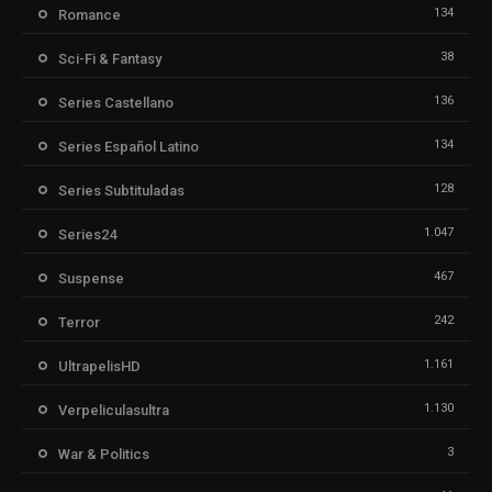
134
Romance
38
Sci-Fi & Fantasy
136
Series Castellano
134
Series Español Latino
128
Series Subtituladas
1.047
Series24
467
Suspense
242
Terror
1.161
UltrapelisHD
1.130
Verpeliculasultra
3
War & Politics