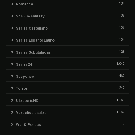
134
Romance
38
Sci-Fi & Fantasy
136
Series Castellano
134
Series Español Latino
128
Series Subtituladas
1.047
Series24
467
Suspense
242
Terror
1.161
UltrapelisHD
1.130
Verpeliculasultra
3
War & Politics