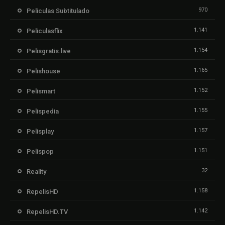
970
Peliculas Subtitulado
1.141
Peliculasflix
1.154
Pelisgratis.live
1.165
Pelishouse
1.152
Pelismart
1.155
Pelispedia
1.157
Pelisplay
1.151
Pelispop
32
Reality
1.158
RepelisHD
1.142
RepelisHD.TV