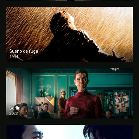
Sueño de fuga
1994
FULL HD
Berlín
2023