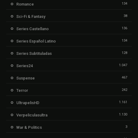
134
Romance
38
Sci-Fi & Fantasy
136
Series Castellano
134
Series Español Latino
128
Series Subtituladas
1.047
Series24
467
Suspense
242
Terror
1.161
UltrapelisHD
1.130
Verpeliculasultra
3
War & Politics