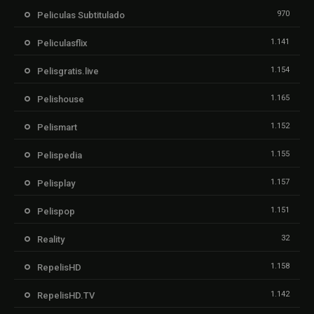
970
Peliculas Subtitulado
1.141
Peliculasflix
1.154
Pelisgratis.live
1.165
Pelishouse
1.152
Pelismart
1.155
Pelispedia
1.157
Pelisplay
1.151
Pelispop
32
Reality
1.158
RepelisHD
1.142
RepelisHD.TV