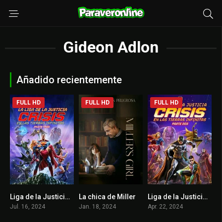
Gideon Adlon
Añadido recientemente
FULL HD
FULL HD
FULL HD
Liga de la Justicia: Crisis en Tierras Infinitas – Parte 3
La chica de Miller
Liga de la Justicia: Crisis en Tierras Infinitas – Parte 2
0
5.2
0
Jul. 16, 2024
Jan. 18, 2024
Apr. 22, 2024