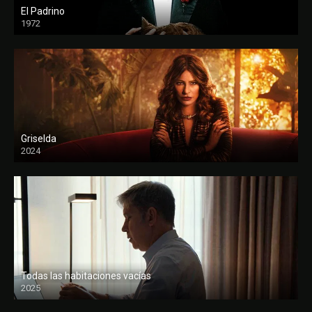
El Padrino
1972
FULL HD
Griselda
2024
Todas las habitaciones vacías
2025
FULL HD