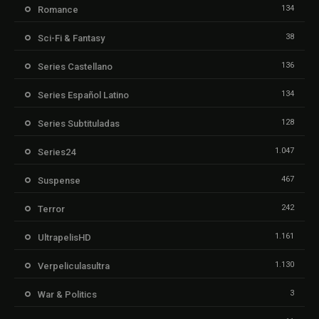
134
Romance
38
Sci-Fi & Fantasy
136
Series Castellano
134
Series Español Latino
128
Series Subtituladas
1.047
Series24
467
Suspense
242
Terror
1.161
UltrapelisHD
1.130
Verpeliculasultra
3
War & Politics