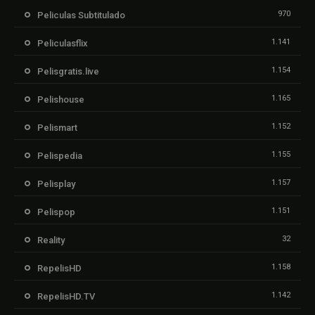
970
Peliculas Subtitulado
1.141
Peliculasflix
1.154
Pelisgratis.live
1.165
Pelishouse
1.152
Pelismart
1.155
Pelispedia
1.157
Pelisplay
1.151
Pelispop
32
Reality
1.158
RepelisHD
1.142
RepelisHD.TV