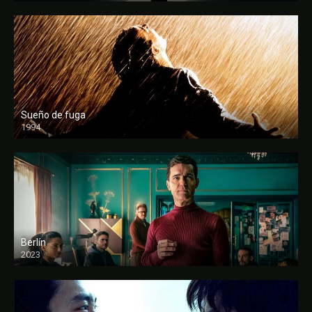
Sueño de fuga
1994
FULL HD
Berlín
2023