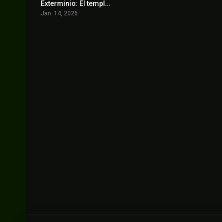
Exterminio: El templo de huesos
7.7
Jan. 14, 2026