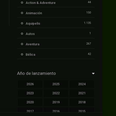
44
Action & Adventure
150
Animación
1.135
Aquipelis
1
Autos
267
Aventura
42
Bélica
239
Ciencia ficción
Año de lanzamiento
1.106
Cinecalidad
2026
2025
2024
1.139
Cinetux
2023
2022
2021
426
Comedia
2020
2019
2018
249
Crimen
2017
2016
2015