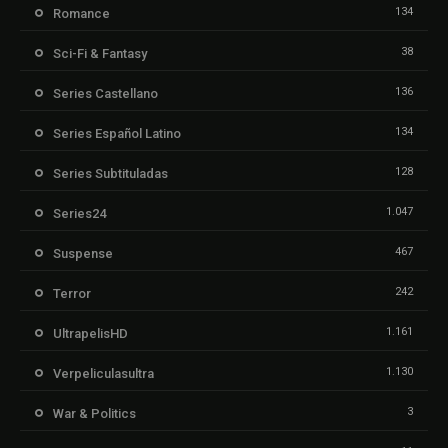
134
Romance
38
Sci-Fi & Fantasy
136
Series Castellano
134
Series Español Latino
128
Series Subtituladas
1.047
Series24
467
Suspense
242
Terror
1.161
UltrapelisHD
1.130
Verpeliculasultra
3
War & Politics