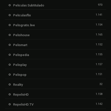
970
Peliculas Subtitulado
1.141
Peliculasflix
1.154
Pelisgratis.live
1.165
Pelishouse
1.152
Pelismart
1.155
Pelispedia
1.157
Pelisplay
1.151
Pelispop
32
Reality
1.158
RepelisHD
1.142
RepelisHD.TV