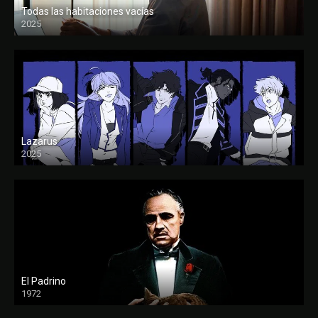
Todas las habitaciones vacías
2025
FULL HD
Lazarus
2025
El Padrino
1972
FULL HD