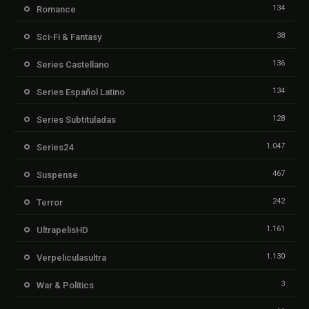
134
Romance
38
Sci-Fi & Fantasy
136
Series Castellano
134
Series Español Latino
128
Series Subtituladas
1.047
Series24
467
Suspense
242
Terror
1.161
UltrapelisHD
1.130
Verpeliculasultra
3
War & Politics