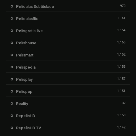
970
Peliculas Subtitulado
1.141
Peliculasflix
1.154
Pelisgratis.live
1.165
Pelishouse
1.152
Pelismart
1.155
Pelispedia
1.157
Pelisplay
1.151
Pelispop
32
Reality
1.158
RepelisHD
1.142
RepelisHD.TV