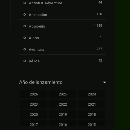
44
Action & Adventure
150
Animación
1.135
Aquipelis
1
Autos
267
Aventura
42
Bélica
239
Ciencia ficción
Año de lanzamiento
1.106
Cinecalidad
2026
2025
2024
1.139
Cinetux
2023
2022
2021
426
Comedia
2020
2019
2018
249
Crimen
2017
2016
2015