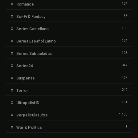
134
Romance
38
Sci-Fi & Fantasy
136
Series Castellano
134
Series Español Latino
128
Series Subtituladas
1.047
Series24
467
Suspense
242
Terror
1.161
UltrapelisHD
1.130
Verpeliculasultra
3
War & Politics