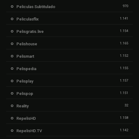
970
Peliculas Subtitulado
1.141
Peliculasflix
1.154
Pelisgratis.live
1.165
Pelishouse
1.152
Pelismart
1.155
Pelispedia
1.157
Pelisplay
1.151
Pelispop
32
Reality
1.158
RepelisHD
1.142
RepelisHD.TV