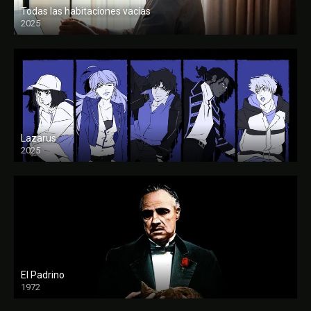
Todas las habitaciones vacías
2025
FULL HD
Lazarus
2025
El Padrino
1972
FULL HD